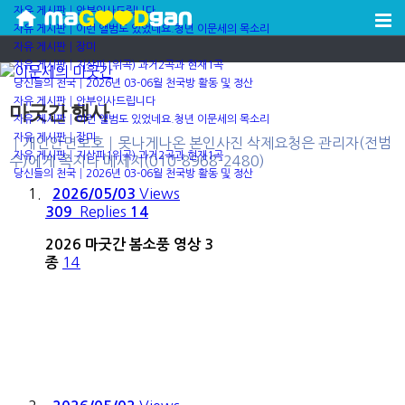
자유 게시판│안부인사드립니다
자유 게시판│이런 앨범도 있었네요.청년 이문세의 목소리
자유 게시판│장미
자유 게시판│지상파1위곡) 과거2곡과 현재1곡
당신들의 천국│2026년 03-06월 천국방 활동 및 정산
자유 게시판│안부인사드립니다
마굿간 행사
자유 게시판│이런 앨범도 있었네요.청년 이문세의 목소리
자유 게시판│장미
┃개인안면보호┃못나게나온 본인사진 삭제요청은 관리자(전범
자유 게시판│지상파1위곡) 과거2곡과 현재1곡
수)에게 쪽지나 메세지(010-8968-2480)
당신들의 천국│2026년 03-06월 천국방 활동 및 정산
Views
2026/05/03
Replies
309
14
2026 마굿간 봄소풍 영상 3
14
종